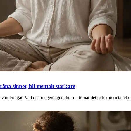
räna sinnet, bli mentalt starkare
värderingar. Vad det är egentligen, hur du tränar det och konkreta tekni