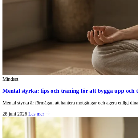
Mindset
Mental styrka: tips och träning för att bygga upp och t
Mental styrka är förmågan att hantera motgångar och agera enligt dina 
28 juni 2026
Läs mer