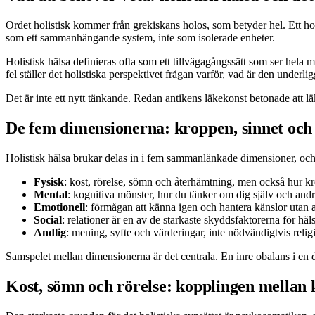
Ordet holistisk kommer från grekiskans holos, som betyder hel. Ett holi
som ett sammanhängande system, inte som isolerade enheter.
Holistisk hälsa definieras ofta som ett tillvägagångssätt som ser hela m
fel ställer det holistiska perspektivet frågan varför, vad är den und
Det är inte ett nytt tänkande. Redan antikens läkekonst betonade att 
De fem dimensionerna: kroppen, sinnet och s
Holistisk hälsa brukar delas in i fem sammanlänkade dimensioner, och 
Fysisk
: kost, rörelse, sömn och återhämtning, men också hur kr
Mental
: kognitiva mönster, hur du tänker om dig själv och and
Emotionell
: förmågan att känna igen och hantera känslor utan 
Social
: relationer är en av de starkaste skyddsfaktorerna för häl
Andlig
: mening, syfte och värderingar, inte nödvändigtvis relig
Samspelet mellan dimensionerna är det centrala. En inre obalans i en d
Kost, sömn och rörelse: kopplingen mellan