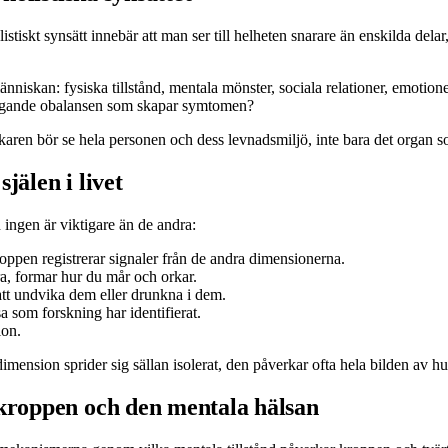
stiskt synsätt innebär att man ser till helheten snarare än enskilda dela
änniskan: fysiska tillstånd, mentala mönster, sociala relationer, emotione
erliggande obalansen som skapar symtomen?
läkaren bör se hela personen och dess levnadsmiljö, inte bara det organ 
jälen i livet
ingen är viktigare än de andra:
oppen registrerar signaler från de andra dimensionerna.
ra, formar hur du mår och orkar.
att undvika dem eller drunkna i dem.
sa som forskning har identifierat.
ion.
imension sprider sig sällan isolerat, den påverkar ofta hela bilden av h
 kroppen och den mentala hälsan