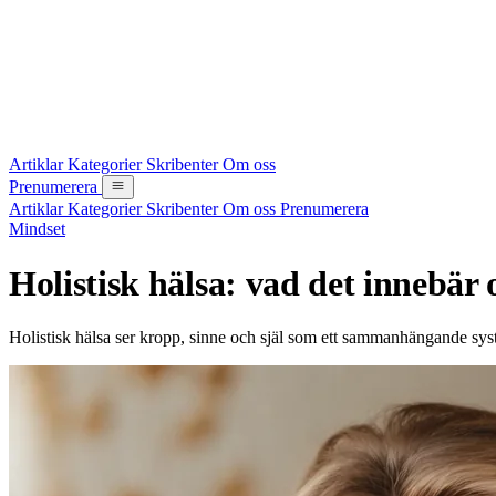
Artiklar
Kategorier
Skribenter
Om oss
Prenumerera
Artiklar
Kategorier
Skribenter
Om oss
Prenumerera
Mindset
Holistisk hälsa: vad det innebär 
Holistisk hälsa ser kropp, sinne och själ som ett sammanhängande syst