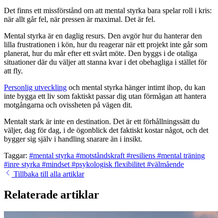
Det finns ett missförstånd om att mental styrka bara spelar roll i kris:
när allt går fel, när pressen är maximal. Det är fel.
Mental styrka är en daglig resurs. Den avgör hur du hanterar den
lilla frustrationen i kön, hur du reagerar när ett projekt inte går som
planerat, hur du mår efter ett svårt möte. Den byggs i de otaliga
situationer där du väljer att stanna kvar i det obehagliga i stället för
att fly.
Personlig utveckling
och mental styrka hänger intimt ihop, du kan
inte bygga ett liv som faktiskt passar dig utan förmågan att hantera
motgångarna och ovissheten på vägen dit.
Mentalt stark är inte en destination. Det är ett förhållningssätt du
väljer, dag för dag, i de ögonblick det faktiskt kostar något, och det
bygger sig själv i handling snarare än i insikt.
Taggar:
#mental styrka
#motståndskraft
#resiliens
#mental träning
#inre styrka
#mindset
#psykologisk flexibilitet
#välmående
Tillbaka till alla artiklar
Relaterade artiklar