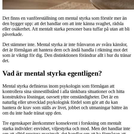
Det finns en vanföreställning om mental styrka som förstör mer än
den bygger upp: att det handlar om att inte känna svaghet, rädsla
eller osäkerhet. Att mentalt starka personer bara tuffar på utan att bli
påverkade.
Det stämmer inte. Mental styrka är inte frånvaron av svåra känslor,
det är förmågan att hantera dem och ändå handla i riktning mot det
som är viktigt för dig. Den distinktionen förändrar allt i hur du tränar
det.
Vad är mental styrka egentligen?
Mental styrka definieras inom psykologin som förmågan att
kontrollera sina sinnestillstånd i alla tänkbara situationer och hitta
konstruktiva lösningar, oavsett yttre omständigheter. Det är en
naturlig eller utvecklad psykologisk fördel som gör att du kan
hantera de krav som ställs av livet, jobbet och utmaningar bättre än
om du inte hade tränat upp den.
Tre egenskaper återkommer konsekvent i forskning om mentalt
starka individer: envishet, viljestyrka och mod. Men det handlar inte
om att alltid prestera maximalt, det handlar om att ha förmågan att