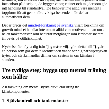
inte enbart på disciplin, de bygger vanor, rutiner och miljöer som gör
rätt handling till standardval. De behöver inte alltid vara mentalt i
toppform för att genomföra viktiga beteenden, för de har
automatiserat dem.
Det är precis det
mindset-forskning på svenska
visar: forskning om
growth mindset handlar inte om att alltid vara motiverad, utan om att
ha ett tankemönster som hanterar motgångar som lärdomar snarare
än bevis på otillräcklighet.
Nyckelskiftet: flytta dig från “jag måste vilja göra detta” till “jag är
en person som gör detta.” Identitet och vanor bär dig när viljestyrkan
tryter, och styrka handlar då mer om system än om känslan i
stunden.
Tre tydliga steg: bygga upp mental träning
som håller
All forskning om mental styrka cirkulerar kring tre
kärnkomponenter.
1. Självkontroll och tankemönster