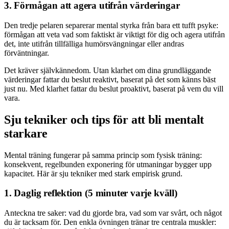
3. Förmågan att agera utifrån värderingar
Den tredje pelaren separerar mental styrka från bara ett tufft psyke:
förmågan att veta vad som faktiskt är viktigt för dig och agera utifrån
det, inte utifrån tillfälliga humörsvängningar eller andras
förväntningar.
Det kräver självkännedom. Utan klarhet om dina grundläggande
värderingar fattar du beslut reaktivt, baserat på det som känns bäst
just nu. Med klarhet fattar du beslut proaktivt, baserat på vem du vill
vara.
Sju tekniker och tips för att bli mentalt
starkare
Mental träning fungerar på samma princip som fysisk träning:
konsekvent, regelbunden exponering för utmaningar bygger upp
kapacitet. Här är sju tekniker med stark empirisk grund.
1. Daglig reflektion (5 minuter varje kväll)
Anteckna tre saker: vad du gjorde bra, vad som var svårt, och något
du är tacksam för. Den enkla övningen tränar tre centrala muskler: