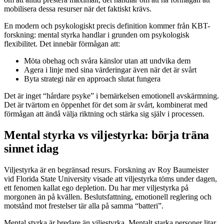
mobilisera dessa resurser när det faktiskt krävs.
En modern och psykologiskt precis definition kommer från KBT-
forskning: mental styrka handlar i grunden om psykologisk
flexibilitet. Det innebär förmågan att:
Möta obehag och svåra känslor utan att undvika dem
Agera i linje med sina värderingar även när det är svårt
Byta strategi när en approach slutat fungera
Det är inget “hårdare psyke” i bemärkelsen emotionell avskärmning.
Det är tvärtom en öppenhet för det som är svårt, kombinerat med
förmågan att ändå välja riktning och stärka sig själv i processen.
Mental styrka vs viljestyrka: börja träna
sinnet idag
Viljestyrka är en begränsad resurs. Forskning av Roy Baumeister
vid Florida State University visade att viljestyrka töms under dagen,
ett fenomen kallat ego depletion. Du har mer viljestyrka på
morgonen än på kvällen. Beslutsfattning, emotionell reglering och
motstånd mot frestelser tär alla på samma “batteri”.
Mental styrka är bredare än viljestyrka. Mentalt starka personer litar