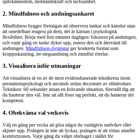
självkännedom, motståndskraft och tacksamhet.
2. Mindfulness och andningsankaret
Mindfulness bygger förmågan att observera tankar och känslor utan
att omedelbart reagera på dem, det är kärnan i psykologisk
flexibilitet. Börja med fem minuter dagligen: fokusera på andningen,
och varje gång en tanke dyker upp, notera den och återvänd till
andningen.
Mindfulness-övningar
ger konkreta format som
kroppsskanning, tre-stegsandning och mindful rörelse.
3. Visualisera inför utmaningar
Att visualisera är en av de mest evidensbaserade teknikerna inom
prestationspsykologi och används sedan decennier av elitidrottare.
Tekniken: 60 sekunder innan en krävande situation, föreställ dig att
du hanterar den väl. Inte att allt löser sig perfekt, att du hanterar det
kompetent.
4. Obekväma val veckovis
Välj en gång per vecka att göra något du vanligtvis undviker eller
skjuter upp. Poängen är inte att lyckas, poängen är att vistas utanför
komfortzonen. Varje gång du väljer obehaget i stället för