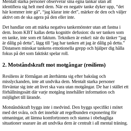
Mentalt starka personer observerar sina egna tankar utan att
identifiera sig helt med dem. När en negativ tanke dyker upp, “det
här kommer inte gå”, “jag klarar inte det”, märker de den och väljer
aktivt om de ska agera på den eller inte.
Det handlar om att märka negativa tankemönster utan att fastna i
dem. Inom KBT kallas detta kognitiv defusion: du ser tanken som
en tanke, inte som ett faktum. Tekniken är enkel: när du tänker “jag
är dålig på detta”, lägg till “jag har tanken att jag är dålig på detta.”
Distansen minskar tankens emotionella grepp och hjälper dig hålla
fokus på det som faktiskt spelar roll.
2. Motståndskraft mot motgångar (resiliens)
Resiliens är förmågan att återhämta sig efter bakslag och
misslyckanden, inte att undvika dem. Mentalt starka personer
förväntar sig inte att livet ska vara utan motgångar. De har i stället ett
förhållningssätt där varje motgång innehåller information och
möjlighet till lärande.
Motståndskraft byggs inte i medvind. Den byggs specifikt i mötet
med det svåra, och det innebär att regelbunden exponering för
utmaningar, att lämna komfortzonen och stanna i obehagliga
situationer snarare än att undvika dem är centralt i all mental träning.