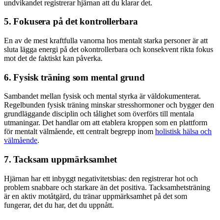
undvikandet registrerar hjärnan att du klarar det.
5. Fokusera på det kontrollerbara
En av de mest kraftfulla vanorna hos mentalt starka personer är att
sluta lägga energi på det okontrollerbara och konsekvent rikta fokus
mot det de faktiskt kan påverka.
6. Fysisk träning som mental grund
Sambandet mellan fysisk och mental styrka är väldokumenterat.
Regelbunden fysisk träning minskar stresshormoner och bygger den
grundläggande disciplin och tålighet som överförs till mentala
utmaningar. Det handlar om att etablera kroppen som en plattform
för mentalt välmående, ett centralt begrepp inom
holistisk hälsa och
välmående
.
7. Tacksam uppmärksamhet
Hjärnan har ett inbyggt negativitetsbias: den registrerar hot och
problem snabbare och starkare än det positiva. Tacksamhetsträning
är en aktiv motåtgärd, du tränar uppmärksamhet på det som
fungerar, det du har, det du uppnått.