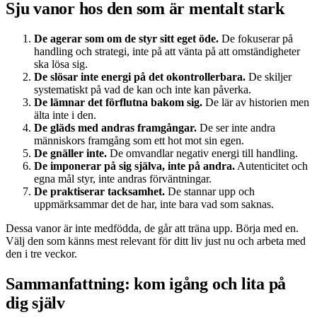
Sju vanor hos den som är mentalt stark
De agerar som om de styr sitt eget öde.
De fokuserar på
handling och strategi, inte på att vänta på att omständigheter
ska lösa sig.
De slösar inte energi på det okontrollerbara.
De skiljer
systematiskt på vad de kan och inte kan påverka.
De lämnar det förflutna bakom sig.
De lär av historien men
älta inte i den.
De gläds med andras framgångar.
De ser inte andra
människors framgång som ett hot mot sin egen.
De gnäller inte.
De omvandlar negativ energi till handling.
De imponerar på sig själva, inte på andra.
Autenticitet och
egna mål styr, inte andras förväntningar.
De praktiserar tacksamhet.
De stannar upp och
uppmärksammar det de har, inte bara vad som saknas.
Dessa vanor är inte medfödda, de går att träna upp. Börja med en.
Välj den som känns mest relevant för ditt liv just nu och arbeta med
den i tre veckor.
Sammanfattning: kom igång och lita på
dig själv