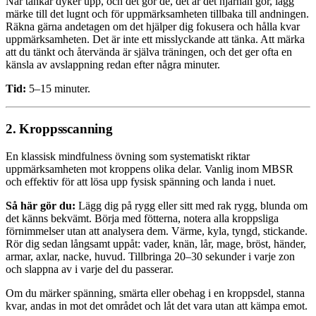
När tankar dyker upp, och det gör de, det är det hjärnan gör, lägg
märke till det lugnt och för uppmärksamheten tillbaka till andningen.
Räkna gärna andetagen om det hjälper dig fokusera och hålla kvar
uppmärksamheten. Det är inte ett misslyckande att tänka. Att märka
att du tänkt och återvända är själva träningen, och det ger ofta en
känsla av avslappning redan efter några minuter.
Tid:
5–15 minuter.
2. Kroppsscanning
En klassisk mindfulness övning som systematiskt riktar
uppmärksamheten mot kroppens olika delar. Vanlig inom MBSR
och effektiv för att lösa upp fysisk spänning och landa i nuet.
Så här gör du:
Lägg dig på rygg eller sitt med rak rygg, blunda om
det känns bekvämt. Börja med fötterna, notera alla kroppsliga
förnimmelser utan att analysera dem. Värme, kyla, tyngd, stickande.
Rör dig sedan långsamt uppåt: vader, knän, lår, mage, bröst, händer,
armar, axlar, nacke, huvud. Tillbringa 20–30 sekunder i varje zon
och slappna av i varje del du passerar.
Om du märker spänning, smärta eller obehag i en kroppsdel, stanna
kvar, andas in mot det området och låt det vara utan att kämpa emot.