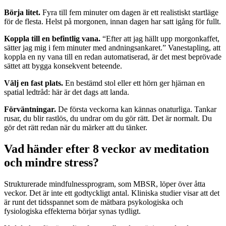
Börja litet.
Fyra till fem minuter om dagen är ett realistiskt startläge
för de flesta. Helst på morgonen, innan dagen har satt igång för fullt.
Koppla till en befintlig vana.
“Efter att jag hällt upp morgonkaffet,
sätter jag mig i fem minuter med andningsankaret.” Vanestapling, att
koppla en ny vana till en redan automatiserad, är det mest beprövade
sättet att bygga konsekvent beteende.
Välj en fast plats.
En bestämd stol eller ett hörn ger hjärnan en
spatial ledtråd: här är det dags att landa.
Förväntningar.
De första veckorna kan kännas onaturliga. Tankar
rusar, du blir rastlös, du undrar om du gör rätt. Det är normalt. Du
gör det rätt redan när du märker att du tänker.
Vad händer efter 8 veckor av meditation
och mindre stress?
Strukturerade mindfulnessprogram, som MBSR, löper över åtta
veckor. Det är inte ett godtyckligt antal. Kliniska studier visar att det
är runt det tidsspannet som de mätbara psykologiska och
fysiologiska effekterna börjar synas tydligt.