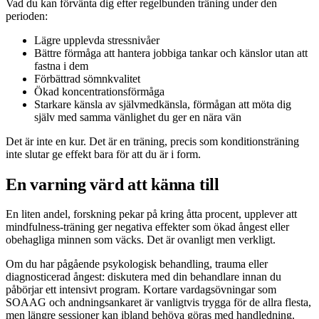
Vad du kan förvänta dig efter regelbunden träning under den
perioden:
Lägre upplevda stressnivåer
Bättre förmåga att hantera jobbiga tankar och känslor utan att
fastna i dem
Förbättrad sömnkvalitet
Ökad koncentrationsförmåga
Starkare känsla av självmedkänsla, förmågan att möta dig
själv med samma vänlighet du ger en nära vän
Det är inte en kur. Det är en träning, precis som konditionsträning
inte slutar ge effekt bara för att du är i form.
En varning värd att känna till
En liten andel, forskning pekar på kring åtta procent, upplever att
mindfulness-träning ger negativa effekter som ökad ångest eller
obehagliga minnen som väcks. Det är ovanligt men verkligt.
Om du har pågående psykologisk behandling, trauma eller
diagnosticerad ångest: diskutera med din behandlare innan du
påbörjar ett intensivt program. Kortare vardagsövningar som
SOAAG och andningsankaret är vanligtvis trygga för de allra flesta,
men längre sessioner kan ibland behöva göras med handledning.