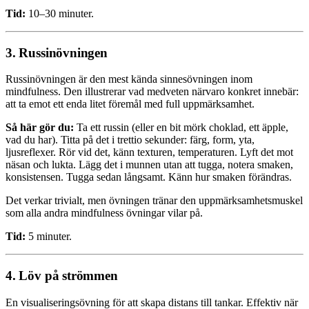
Tid:
10–30 minuter.
3. Russinövningen
Russinövningen är den mest kända sinnesövningen inom
mindfulness. Den illustrerar vad medveten närvaro konkret innebär:
att ta emot ett enda litet föremål med full uppmärksamhet.
Så här gör du:
Ta ett russin (eller en bit mörk choklad, ett äpple,
vad du har). Titta på det i trettio sekunder: färg, form, yta,
ljusreflexer. Rör vid det, känn texturen, temperaturen. Lyft det mot
näsan och lukta. Lägg det i munnen utan att tugga, notera smaken,
konsistensen. Tugga sedan långsamt. Känn hur smaken förändras.
Det verkar trivialt, men övningen tränar den uppmärksamhetsmuskel
som alla andra mindfulness övningar vilar på.
Tid:
5 minuter.
4. Löv på strömmen
En visualiseringsövning för att skapa distans till tankar. Effektiv när