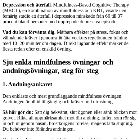
Depression och återfall.
Mindfulness-Based Cognitive Therapy
(MBCT), en kombination av mindfulness och KBT, visade i en
femårig studie att återfall i depression minskade från 66 till 37
procent bland personer med upprepade depressiva episoder.
Vad du kan förvänta dig.
Mätbara effekter på stress, fokus och
välmående kräver i genomsnitt åtta veckors regelbunden träning
med 10–20 minuter om dagen. Direkt lugnande effekt märker de
flesta redan efter en enskild övning.
Sju enkla mindfulness övningar och
andningsövningar, steg för steg
1. Andningsankaret
Den enklaste och mest grundläggande mindfulness övningen.
Andningen är alltid tillgänglig och kräver noll utrustning.
Så här gör du:
Sätt dig bekvämt, slut ögonen eller sänk blicken mot
golvet. Rikta all uppmärksamhet mot din andning, luften som rör sig
in och ut genom näsan, bröstkorgens rörelse, magens lätta stigning.
Du behöver inte förändra andningen.