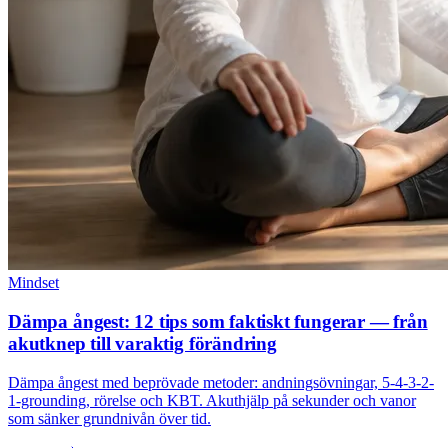
Mindset
Dämpa ångest: 12 tips som faktiskt fungerar — från
akutknep till varaktig förändring
Dämpa ångest med beprövade metoder: andningsövningar, 5-4-3-2-
1-grounding, rörelse och KBT. Akuthjälp på sekunder och vanor
som sänker grundnivån över tid.