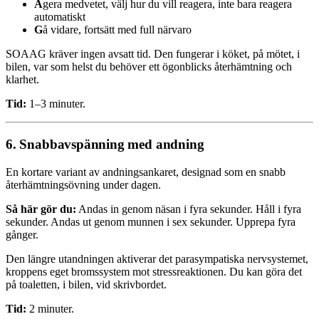
A
gera medvetet, välj hur du vill reagera, inte bara reagera
automatiskt
G
å vidare, fortsätt med full närvaro
SOAAG kräver ingen avsatt tid. Den fungerar i köket, på mötet, i
bilen, var som helst du behöver ett ögonblicks återhämtning och
klarhet.
Tid:
1–3 minuter.
6. Snabbavspänning med andning
En kortare variant av andningsankaret, designad som en snabb
återhämtningsövning under dagen.
Så här gör du:
Andas in genom näsan i fyra sekunder. Håll i fyra
sekunder. Andas ut genom munnen i sex sekunder. Upprepa fyra
gånger.
Den längre utandningen aktiverar det parasympatiska nervsystemet,
kroppens eget bromssystem mot stressreaktionen. Du kan göra det
på toaletten, i bilen, vid skrivbordet.
Tid:
2 minuter.