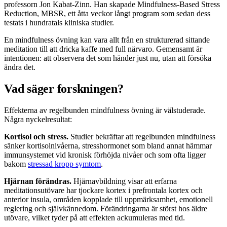
professorn Jon Kabat-Zinn. Han skapade Mindfulness-Based Stress
Reduction, MBSR, ett åtta veckor långt program som sedan dess
testats i hundratals kliniska studier.
En mindfulness övning kan vara allt från en strukturerad sittande
meditation till att dricka kaffe med full närvaro. Gemensamt är
intentionen: att observera det som händer just nu, utan att försöka
ändra det.
Vad säger forskningen?
Effekterna av regelbunden mindfulness övning är välstuderade.
Några nyckelresultat:
Kortisol och stress.
Studier bekräftar att regelbunden mindfulness
sänker kortisolnivåerna, stresshormonet som bland annat hämmar
immunsystemet vid kronisk förhöjda nivåer och som ofta ligger
bakom
stressad kropp symtom
.
Hjärnan förändras.
Hjärnavbildning visar att erfarna
meditationsutövare har tjockare kortex i prefrontala kortex och
anterior insula, områden kopplade till uppmärksamhet, emotionell
reglering och självkännedom. Förändringarna är störst hos äldre
utövare, vilket tyder på att effekten ackumuleras med tid.