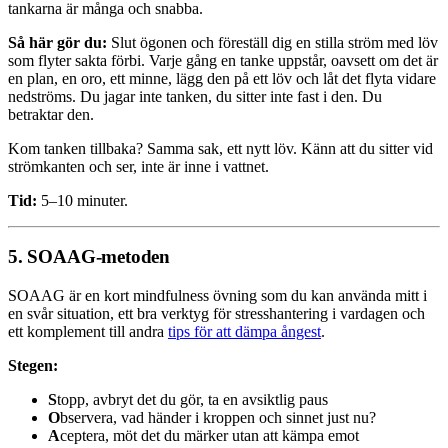
tankarna är många och snabba.
Så här gör du:
Slut ögonen och föreställ dig en stilla ström med löv
som flyter sakta förbi. Varje gång en tanke uppstår, oavsett om det är
en plan, en oro, ett minne, lägg den på ett löv och låt det flyta vidare
nedströms. Du jagar inte tanken, du sitter inte fast i den. Du
betraktar den.
Kom tanken tillbaka? Samma sak, ett nytt löv. Känn att du sitter vid
strömkanten och ser, inte är inne i vattnet.
Tid:
5–10 minuter.
5. SOAAG-metoden
SOAAG är en kort mindfulness övning som du kan använda mitt i
en svår situation, ett bra verktyg för stresshantering i vardagen och
ett komplement till andra
tips för att dämpa ångest
.
Stegen:
S
topp, avbryt det du gör, ta en avsiktlig paus
O
bservera, vad händer i kroppen och sinnet just nu?
A
ceptera, möt det du märker utan att kämpa emot