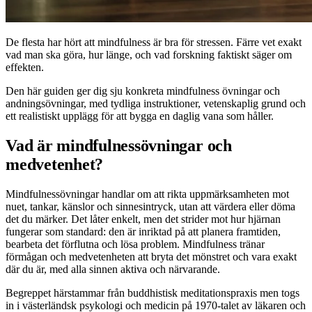
De flesta har hört att mindfulness är bra för stressen. Färre vet exakt
vad man ska göra, hur länge, och vad forskning faktiskt säger om
effekten.
Den här guiden ger dig sju konkreta mindfulness övningar och
andningsövningar, med tydliga instruktioner, vetenskaplig grund och
ett realistiskt upplägg för att bygga en daglig vana som håller.
Vad är mindfulnessövningar och
medvetenhet?
Mindfulnessövningar handlar om att rikta uppmärksamheten mot
nuet, tankar, känslor och sinnesintryck, utan att värdera eller döma
det du märker. Det låter enkelt, men det strider mot hur hjärnan
fungerar som standard: den är inriktad på att planera framtiden,
bearbeta det förflutna och lösa problem. Mindfulness tränar
förmågan och medvetenheten att bryta det mönstret och vara exakt
där du är, med alla sinnen aktiva och närvarande.
Begreppet härstammar från buddhistisk meditationspraxis men togs
in i västerländsk psykologi och medicin på 1970-talet av läkaren och